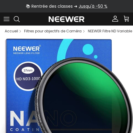
Aller au contenu
📚 Rentrée des classes ➜
Jusqu'à -50 %
Compte
Pan
Accueil
Filtres pour objectifs de Caméra
NEEWER Filtre ND Variabl
Passer aux informations produits