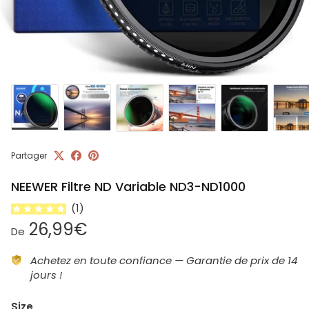
Partager
NEEWER Filtre ND Variable ND3-ND1000
(
1
)
Prix habituel
26,99€
De
Achetez en toute confiance — Garantie de prix de 14
jours !
Size