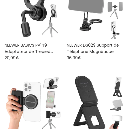
NEEWER BASICS PA149
NEEWER DS029 Support de
Adaptateur de Trépied
Téléphone Magnétique
Prix habituel
Prix habituel
Magnétique pour
20,99€
36,99€
Smarthone