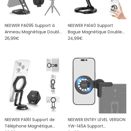
NEEWER PA095 Support à
NEEWER PA140 Support
Anneau Magnétique Double
Bague Magnétique Double
Prix habituel
Prix habituel
pour Téléphone
26,99€
Face pour Téléphone
24,99€
NEEWER PA161 Support de
NEEWER ENTRY LEVEL VERSION
Téléphone Magnétique
YW-145A Support