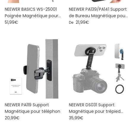
NEEWER BASICS WS-25001
NEEWER PA139/PA141 Support
Poignée Magnétique pour
de Bureau Magnétique pour
Prix habituel
Prix habituel
appareil photo
51,99€
Téléphone Portable
21,99€
De
NEEWER PA119 Support
NEEWER DS031 Support
Magnétique pour téléphon
Magnétique pour trépied
Prix habituel
Prix habituel
20,99€
téléphone
35,99€