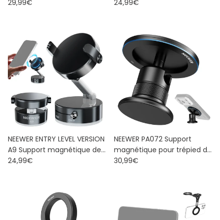
Prix habituel
Prix habituel
Double
29,99€
Magnétique de Téléphone
24,99€
pour Tesla Model 3/Y
NEEWER ENTRY LEVEL VERSION
NEEWER PA072 Support
A9 Support magnétique de
magnétique pour trépied de
Prix habituel
Prix habituel
téléphone Portable
24,99€
téléphone
30,99€