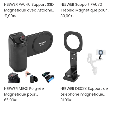
NEEWER PA040 Support SSD
NEEWER Support PA070
Magnétique avec Attache
Trépied Magnétique pour
Prix habituel
Prix habituel
Tactile pour iPhone
21,99€
Téléphone
30,99€
MagSafe 16/15 Pro Max
NEEWER MG01 Poignée
NEEWER DS028 Support de
Magnétique pour
téléphone magnétique
Prix habituel
Prix habituel
Smartphone avec
65,99€
Trépied
31,99€
Télécommande Détachable