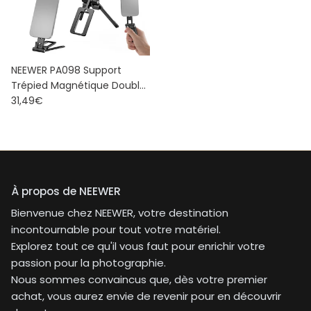
NEEWER PA098 Support
Trépied Magnétique Double
Prix habituel
pour Phone
31,49€
À propos de NEEWER
Bienvenue chez NEEWER, votre destination
incontournable pour tout votre matériel.
Explorez tout ce qu'il vous faut pour enrichir votre
passion pour la photographie.
Nous sommes convaincus que, dès votre premier
achat, vous aurez envie de revenir pour en découvrir