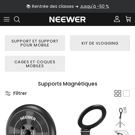
Aller au contenu
📚 Rentrée des classes ➜
Jusqu'à -50 %
Compte
Pan
SUPPORT ET SUPPORT
KIT DE VLOGGING
POUR MOBILE
CAGES ET COQUES
MOBILES
Supports Magnétiques
Filtrer