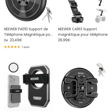
NEEWER PA010 Support de
NEEWER CA163 Support
Téléphone Magnétique pour
magnétique pour téléphone
Prix habituel
Prix habituel
Trépied Compatible
23,49€
26,99€
De
MagSafe pour iPhone
1 avis