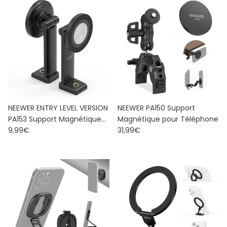
NEEWER ENTRY LEVEL VERSION
NEEWER PA150 Support
PA153 Support Magnétique
Magnétique pour Téléphone
Prix habituel
Prix habituel
pour Téléphone
9,99€
31,99€