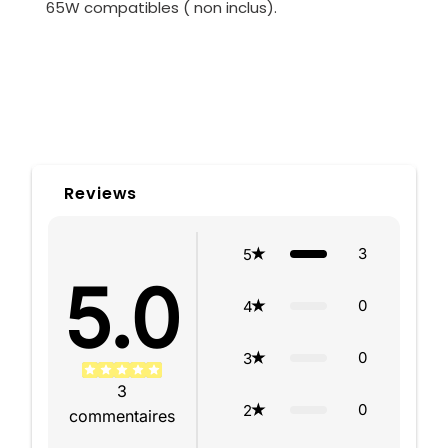
65W compatibles ( non inclus).
Reviews
3
5
5.0
0
4
0
3
3
0
2
commentaires