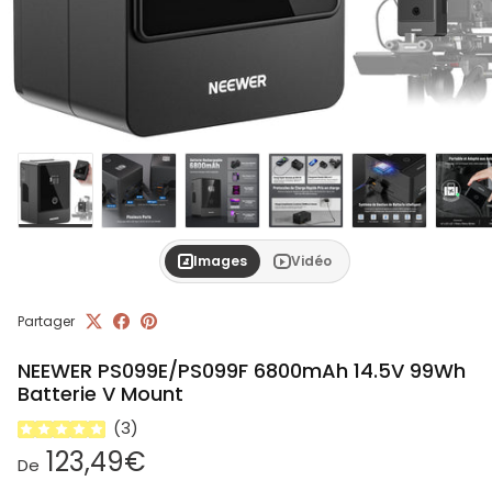
Images
Vidéo
Partager
NEEWER PS099E/PS099F 6800mAh 14.5V 99Wh
Batterie V Mount
(
3
)
Prix habituel
123,49€
De