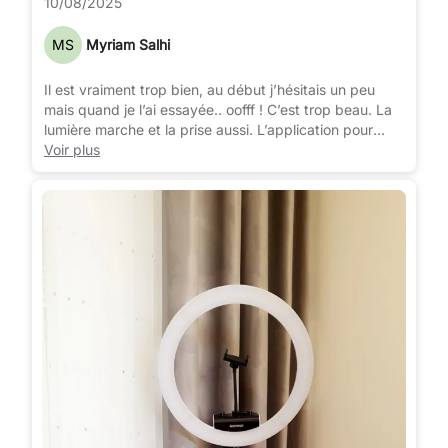
10/08/2025
MS
Myriam Salhi
Il est vraiment trop bien, au début j’hésitais un peu
mais quand je l’ai essayée.. oofff ! C’est trop beau. La
lumière marche et la prise aussi. L’application pour
contrôler l’éclairage et la couleur ! Fonceeeeezz !
Voir plus