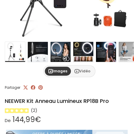
Images
Vidéo
Partager
NEEWER Kit Anneau Lumineux RP18B Pro
(
2
)
Prix habituel
144,99€
De