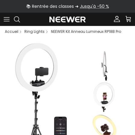
Aller au contenu
📚 Rentrée des classes ➜
Jusqu'à -50 %
Compte
Pan
Accueil
Ring Lights
NEEWER Kit Anneau Lumineux RP18B Pro
Passer aux informations produits