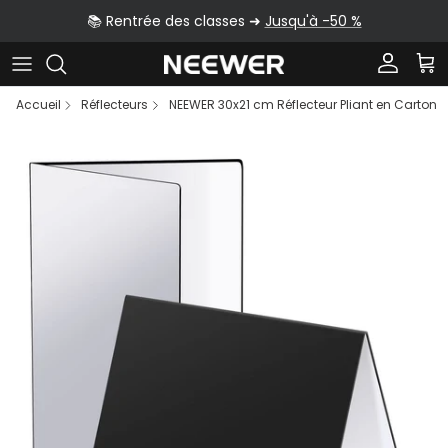
Aller au contenu
📚 Rentrée des classes ➜
Jusqu'à -50 %
Compte
Pan
Accueil
Réflecteurs
NEEWER 30x21 cm Réflecteur Pliant en Carton
Passer aux informations produits