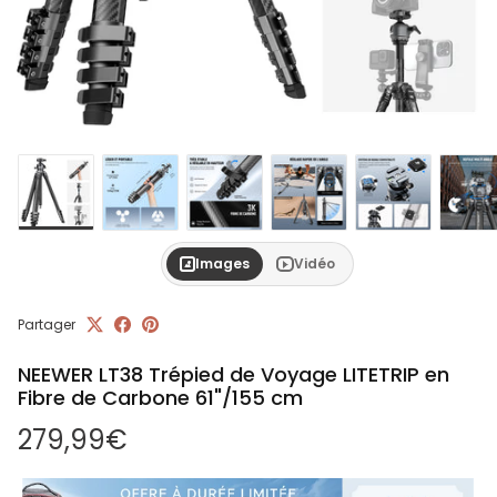
Images
Vidéo
Partager
NEEWER LT38 Trépied de Voyage LITETRIP en
Fibre de Carbone 61"/155 cm
Prix habituel
279,99€