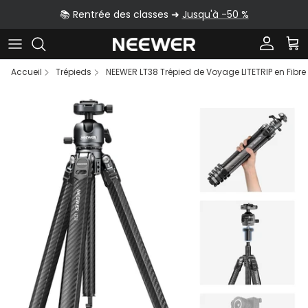
Aller au contenu
📚 Rentrée des classes ➜
Jusqu'à -50 %
Compte
Pan
Accueil
Trépieds
NEEWER LT38 Trépied de Voyage LITETRIP en Fibr
Passer aux informations produits