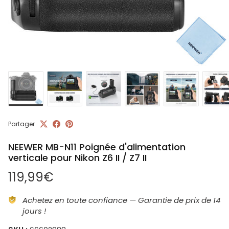
Partager
NEEWER MB-N11 Poignée d'alimentation
verticale pour Nikon Z6 II / Z7 II
Prix habituel
119,99€
Achetez en toute confiance — Garantie de prix de 14
jours !