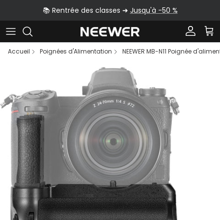
Aller au contenu
📚 Rentrée des classes ➜
Jusqu'à -50 %
Compte
Pan
Accueil
Poignées d'Alimentation
NEEWER MB-N11 Poignée d'alimentat
Passer aux informations produits